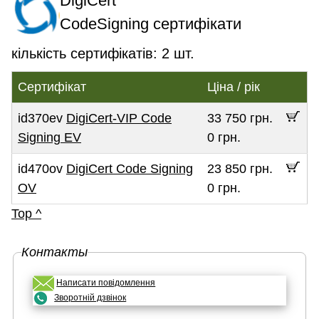
DigiCert
CodeSigning сертифікати
кількість сертифікатів: 2 шт.
Сертифікат
Ціна / рік
id370ev
DigiCert-VIP Code
33 750 грн.
Signing EV
0 грн.
id470ov
DigiCert Code Signing
23 850 грн.
OV
0 грн.
Top ^
Контакты
Написати повідомлення
Зворотній дзвінок