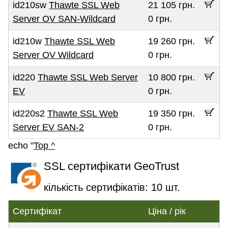
id210sw
Thawte SSL Web
21 105 грн.
Server OV SAN-Wildcard
0 грн.
id210w
Thawte SSL Web
19 260 грн.
Server OV Wildcard
0 грн.
id220
Thawte SSL Web Server
10 800 грн.
EV
0 грн.
id220s2
Thawte SSL Web
19 350 грн.
Server EV SAN-2
0 грн.
echo "
Top ^
SSL сертифікати GeoTrust
кількість сертифікатів: 10 шт.
Сертифікат
Ціна / рік