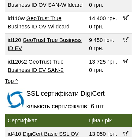
Business ID OV SAN-Wildcard
0 грн.
id110w
GeoTrust True
14 400 грн.
Business ID OV Wildcard
0 грн.
id120
GeoTrust True Business
9 450 грн.
ID EV
0 грн.
id120s2
GeoTrust True
13 725 грн.
Business ID EV SAN-2
0 грн.
Top ^
SSL сертифікати DigiCert
кількість сертифікатів: 6 шт.
Сертифікат
Ціна / рік
id410
DigiCert Basic SSL OV
13 050 грн.