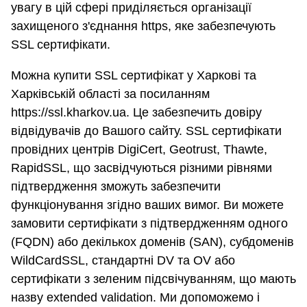
увагу в цій сфері приділяється організації
захищеного з'єднання https, яке забезпечують
SSL сертифікати.
Можна купити SSL сертифікат у Харкові та
Харківській області за посиланням
https://ssl.kharkov.ua. Це забезпечить довіру
відвідувачів до Вашого сайту. SSL сертифікати
провідних центрів DigiCert, Geotrust, Thawte,
RapidSSL, що засвідчуються різними рівнями
підтвердження зможуть забезпечити
функціонування згідно ваших вимог. Ви можете
замовити сертифікати з підтвердженням одного
(FQDN) або декількох доменів (SAN), субдоменів
WildCardSSL, стандартні DV та OV або
сертифікати з зеленим підсвічуванням, що мають
назву extended validation. Ми допоможемо і